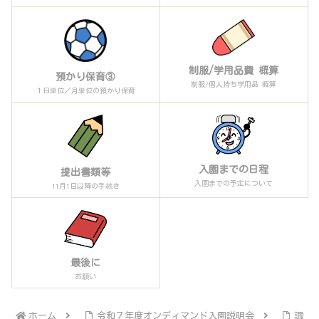
制服/学用品費 概算
預かり保育③
制服/個人持ち学用品 概算
１日単位／月単位の預かり保育
入園までの日程
提出書類等
入園までの予定について
11月1日以降の手続き
最後に
お願い
ホーム
令和７年度オンディマンド入園説明会
諏