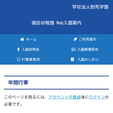
学校法人對馬学園
諏訪幼稚園 Web入園案内
ホーム
ご利用案内
入園説明会
入園願書配布
R7募集要項
入園のしおり
年間行事
このページを見るには、
アカウントの登録
後に
ログイン
が
必要です。