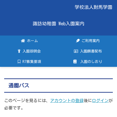
学校法人對馬学園
諏訪幼稚園 Web入園案内
ホーム
ご利用案内
入園説明会
入園願書配布
R7募集要項
入園のしおり
通園バス
このページを見るには、
アカウントの登録
後に
ログイン
が
必要です。