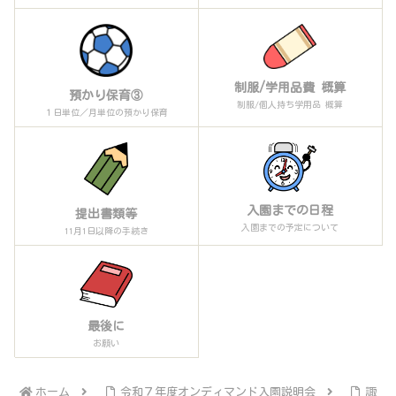
制服/学用品費 概算
預かり保育③
制服/個人持ち学用品 概算
１日単位／月単位の預かり保育
入園までの日程
提出書類等
入園までの予定について
11月1日以降の手続き
最後に
お願い
ホーム
令和７年度オンディマンド入園説明会
諏